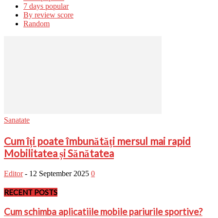
7 days popular
By review score
Random
Sanatate
Cum îți poate îmbunătăți mersul mai rapid
Mobilitatea și Sănătatea
Editor
-
12 September 2025
0
RECENT POSTS
Cum schimba aplicatiile mobile pariurile sportive?