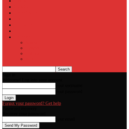
Moda
Calatorii
Divertisment
Sport
Educatie
Stiri
Diverse
Afaceri
Finante
Cultura
Arta
Sign in
Welcome! Log into your account
your username
your password
Forgot your password? Get help
Password recovery
Recover your password
your email