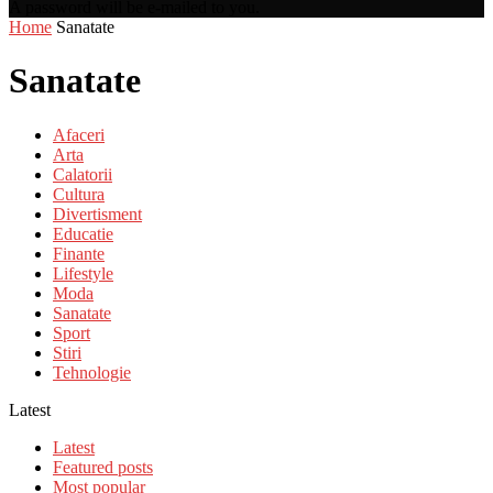
A password will be e-mailed to you.
Home
Sanatate
Sanatate
Afaceri
Arta
Calatorii
Cultura
Divertisment
Educatie
Finante
Lifestyle
Moda
Sanatate
Sport
Stiri
Tehnologie
Latest
Latest
Featured posts
Most popular