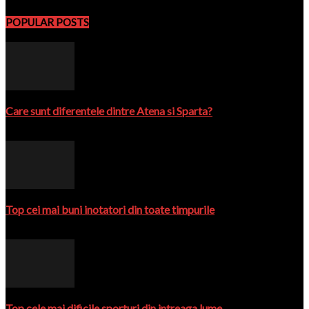
POPULAR POSTS
Care sunt diferentele dintre Atena si Sparta?
28 May 2023
Top cei mai buni inotatori din toate timpurile
21 July 2023
Top cele mai dificile sporturi din intreaga lume