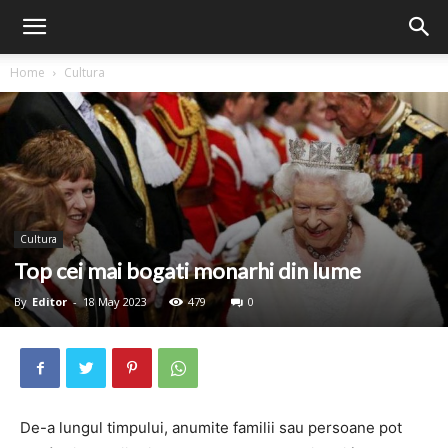
Home
Cultura
Cultura
Top cei mai bogati monarhi din lume
By
Editor
-
18 May 2023
479
0
De-a lungul timpului, anumite familii sau persoane pot