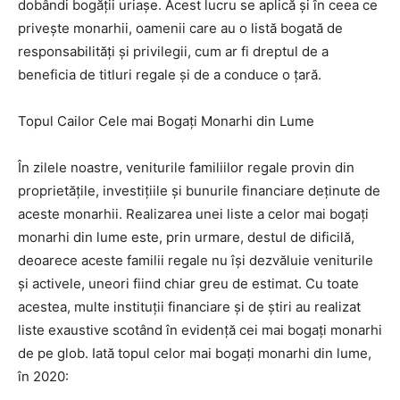
dobândi bogății uriașe. Acest lucru se aplică și în ceea ce
privește monarhii, oamenii care au o listă bogată de
responsabilități și privilegii, cum ar fi dreptul de a
beneficia de titluri regale și de a conduce o țară.
Topul Cailor Cele mai Bogați Monarhi din Lume
În zilele noastre, veniturile familiilor regale provin din
proprietățile, investițiile și bunurile financiare deținute de
aceste monarhii. Realizarea unei liste a celor mai bogați
monarhi din lume este, prin urmare, destul de dificilă,
deoarece aceste familii regale nu își dezvăluie veniturile
și activele, uneori fiind chiar greu de estimat. Cu toate
acestea, multe instituții financiare și de știri au realizat
liste exaustive scotând în evidență cei mai bogați monarhi
de pe glob. Iată topul celor mai bogați monarhi din lume,
în 2020: