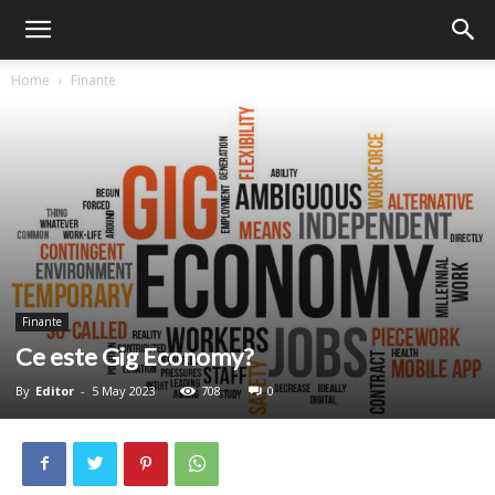
Home
Finante
Finante
Ce este Gig Economy?
By
Editor
-
5 May 2023
708
0