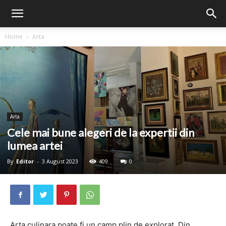
Home
Arta
Arta
Cele mai bune alegeri de la expertii din
lumea artei
By
Editor
-
3 August 2023
409
0
Arta culinara poate fi un camp plin de explorat. Din