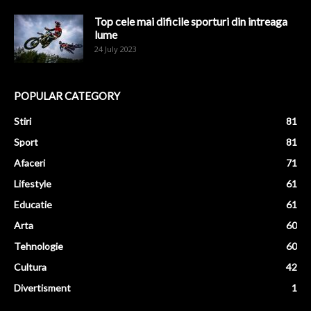
Top cele mai dificile sporturi din intreaga
lume
24 July 2023
POPULAR CATEGORY
Stiri
81
Sport
81
Afaceri
71
Lifestyle
61
Educatie
61
Arta
60
Tehnologie
60
Cultura
42
Divertisment
1