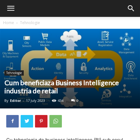
Home
Tehnologie
Tehnologie
Cum beneficiaza Business Intelligence
industria de retail
By
Editor
-
17 July 2023
434
0
Cu tehnologia de business intelligence (BI) sub cerul