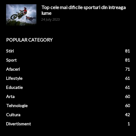
Top cele mai dificile sporturi din intreaga
lume
24 July 2023
POPULAR CATEGORY
Stiri
81
Sport
81
Afaceri
71
Lifestyle
61
Educatie
61
Arta
60
Tehnologie
60
Cultura
42
Divertisment
1