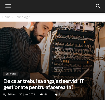
Home
Tehnologie
Tehnologie
De ce ar trebui sa angajezi servicii IT
gestionate pentru afacerea ta?
By
Editor
-
30 June 2023
461
0