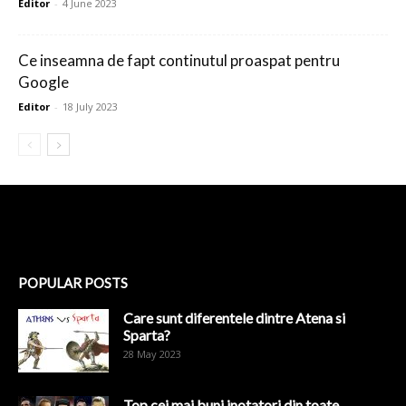
Editor
-
4 June 2023
Ce inseamna de fapt continutul proaspat pentru
Google
Editor
-
18 July 2023
POPULAR POSTS
Care sunt diferentele dintre Atena si
Sparta?
28 May 2023
Top cei mai buni inotatori din toate