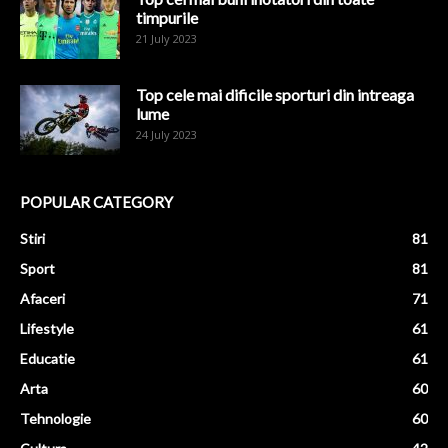
timpurile
21 July 2023
Top cele mai dificile sporturi din intreaga
lume
24 July 2023
POPULAR CATEGORY
Stiri
81
Sport
81
Afaceri
71
Lifestyle
61
Educatie
61
Arta
60
Tehnologie
60