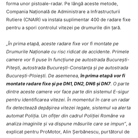
forma unor pistoale-radar. Pe lângă aceste metode,
Compania Națională de Administrare a Infrastructurii
Rutiere (CNAIR) va instala suplimentar 400 de radare fixe
pentru a spori controlul vitezei pe drumurile din țară.
„În prima etapă, aceste radare fixe vor fi montate pe
Drumurile Naționale cu risc ridicat de accidente. Primele
camere vor fi puse în funcțiune pe autostrada București-
Pitești, autostrada București-Constanța și pe autostrada
București-Ploiești. De asemenea,
în prima etapă vor fi
montate radare fixe și pe DN1, DN2, DN6 și DN7
. O parte
dintre aceste camere vor face parte din sistemul E-sigur
pentru identificarea vitezei. În momentul în care un radar
fix detectează depășirea vitezei legale, sistemul va alerta
automat Poliția. Un ofițer din cadrul Poliției Române va
analiza imaginile și va dispune măsurile care se impun”
, a
explicat pentru ProMotor, Alin Șerbănescu, purtătorul de