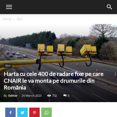
Home
Stiri
Stiri
Harta cu cele 400 de radare fixe pe care
CNAIR le va monta pe drumurile din
România
By
Editor
-
26 March 2025
752
0