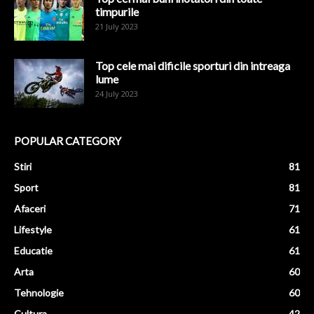
timpurile
21 July 2023
Top cele mai dificile sporturi din intreaga
lume
24 July 2023
POPULAR CATEGORY
Stiri
81
Sport
81
Afaceri
71
Lifestyle
61
Educatie
61
Arta
60
Tehnologie
60
Cultura
42