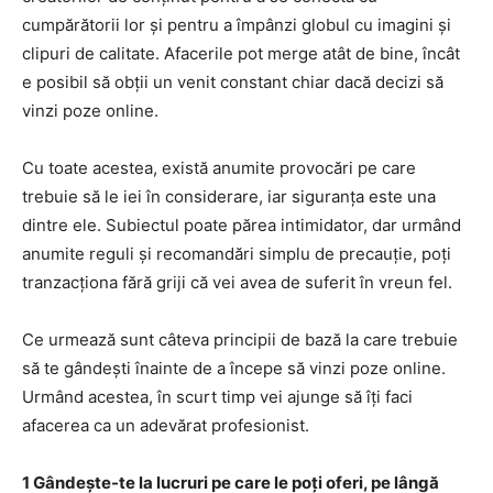
cumpărătorii lor și pentru a împânzi globul cu imagini și
clipuri de calitate. Afacerile pot merge atât de bine, încât
e posibil să obții un venit constant chiar dacă decizi să
vinzi poze online.
Cu toate acestea, există anumite provocări pe care
trebuie să le iei în considerare, iar siguranța este una
dintre ele. Subiectul poate părea intimidator, dar urmând
anumite reguli și recomandări simplu de precauție, poți
tranzacționa fără griji că vei avea de suferit în vreun fel.
Ce urmează sunt câteva principii de bază la care trebuie
să te gândești înainte de a începe să vinzi poze online.
Urmând acestea, în scurt timp vei ajunge să îți faci
afacerea ca un adevărat profesionist.
1 Gândește-te la lucruri pe care le poți oferi, pe lângă