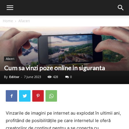
Home
Afaceri
Afaceri
Cum sa vinzi poze online in siguranta
By
Editor
-
7 June 2023
428
0
Vinzarile de imagini pe internet au explodat în ultimii ani,
profitând de posibilitățile pe care internetul le oferă
creatorilor de conținut pentru a se conecta cu