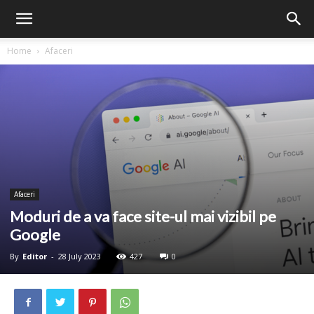
Home
Afaceri
Afaceri
Moduri de a va face site-ul mai vizibil pe
Google
By
Editor
-
28 July 2023
427
0