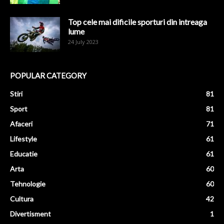
Top cele mai dificile sporturi din intreaga
lume
24 July 2023
POPULAR CATEGORY
Stiri
81
Sport
81
Afaceri
71
Lifestyle
61
Educatie
61
Arta
60
Tehnologie
60
Cultura
42
Divertisment
1