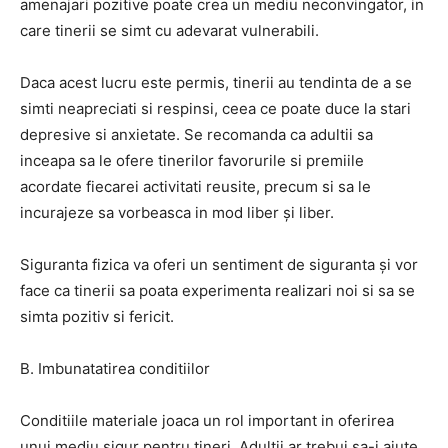
amenajari pozitive poate crea un mediu neconvingator, in
care tinerii se simt cu adevarat vulnerabili.
Daca acest lucru este permis, tinerii au tendinta de a se
simti neapreciati si respinsi, ceea ce poate duce la stari
depresive si anxietate. Se recomanda ca adultii sa
inceapa sa le ofere tinerilor favorurile si premiile
acordate fiecarei activitati reusite, precum si sa le
incurajeze sa vorbeasca in mod liber și liber.
Siguranta fizica va oferi un sentiment de siguranta și vor
face ca tinerii sa poata experimenta realizari noi si sa se
simta pozitiv si fericit.
B. Imbunatatirea conditiilor
Conditiile materiale joaca un rol important in oferirea
unui mediu sigur pentru tineri. Adultii ar trebui sa-i ajute