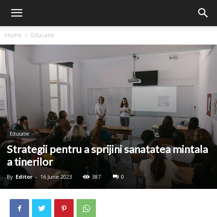
Home
Educatie
Educatie
Strategii pentru a sprijini sanatatea mintala
a tinerilor
By
Editor
-
16 June 2023
387
0