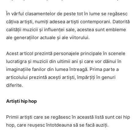
În vârful clasamentelor de peste tot în lume se regăsesc
câțiva artiști, numiți adesea artiști contemporani. Datorită
calității muzicii și influenței sale, acestea sunt embleme
ale generațiilor actuale și ale viitorului.
Acest articol prezintă personajele principale în scenele
lucratigra și muzicii din ultimii ani și care vor dăinui în
imaginațiile fanilor din lumea întreagă. Prima parte a
articolului prezintă acești artiști, împărțiți în genuri
diferite.
Artiști hip hop
Primii artiști care se regăsesc în această listă sunt cei hip
hop, care reușesc întotdeauna să se facă auziți.