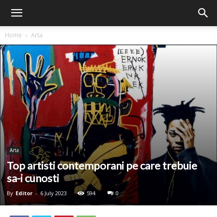
Home
Arta
Arta
Top artisti contemporani pe care trebuie
sa-i cunosti
By
Editor
-
6 July 2023
594
0