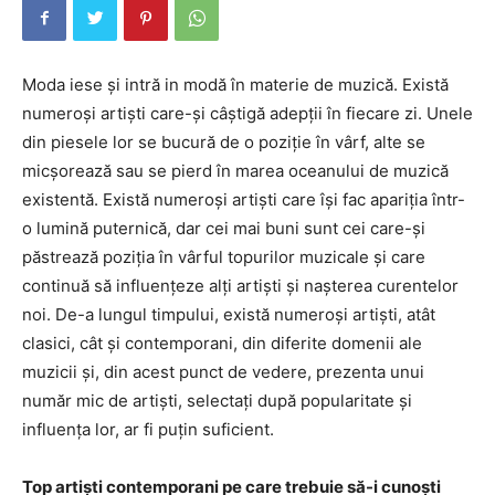
Moda iese și intră in modă în materie de muzică. Există
numeroși artiști care-și câștigă adepții în fiecare zi. Unele
din piesele lor se bucură de o poziție în vârf, alte se
micșorează sau se pierd în marea oceanului de muzică
existentă. Există numeroși artiști care își fac apariția într-
o lumină puternică, dar cei mai buni sunt cei care-și
păstrează poziția în vârful topurilor muzicale și care
continuă să influențeze alți artiști și nașterea curentelor
noi. De-a lungul timpului, există numeroși artiști, atât
clasici, cât și contemporani, din diferite domenii ale
muzicii și, din acest punct de vedere, prezenta unui
număr mic de artiști, selectați după popularitate și
influența lor, ar fi puțin suficient.
Top artiști contemporani pe care trebuie să-i cunoști