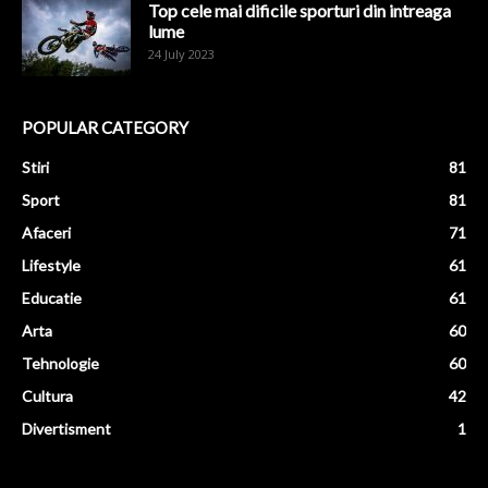
Top cele mai dificile sporturi din intreaga
lume
24 July 2023
POPULAR CATEGORY
Stiri
81
Sport
81
Afaceri
71
Lifestyle
61
Educatie
61
Arta
60
Tehnologie
60
Cultura
42
Divertisment
1