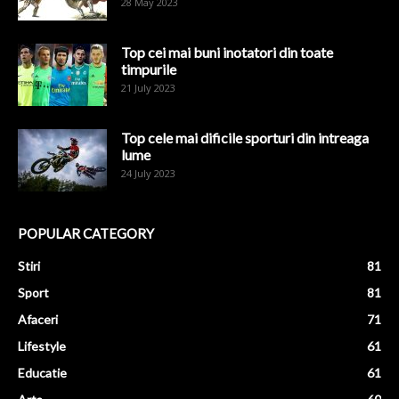
28 May 2023
Top cei mai buni inotatori din toate
timpurile
21 July 2023
Top cele mai dificile sporturi din intreaga
lume
24 July 2023
POPULAR CATEGORY
Stiri
81
Sport
81
Afaceri
71
Lifestyle
61
Educatie
61