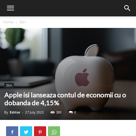
Home
Stiri
Stiri
Apple isi lanseaza contul de economii cu o
dobanda de 4,15%
By
Editor
-
27 July 2023
389
0