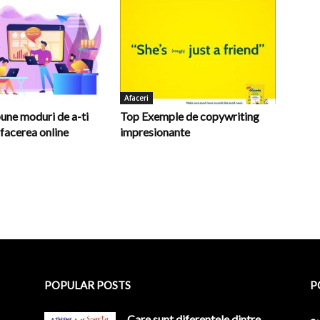
Afaceri
une moduri de a-ti
Top Exemple de copywriting
facerea online
impresionante
POPULAR POSTS
P
Care sunt diferentele dintre