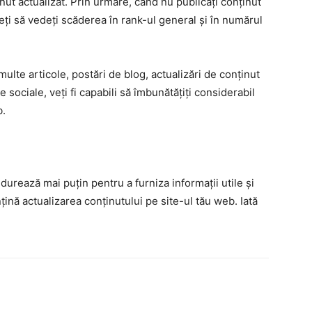
nut actualizat. Prin urmare, când nu publicați conținut
teți să vedeți scăderea în rank-ul general și în numărul
multe articole, postări de blog, actualizări de conținut
e sociale, veți fi capabili să îmbunătățiți considerabil
b.
?
durează mai puțin pentru a furniza informații utile și
țină actualizarea conținutului pe site-ul tău web. Iată