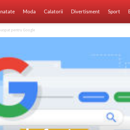
natate
Moda
Calatorii
Divertisment
Sport
roaspat pentru Google