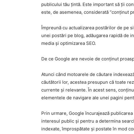
publicului tău țintă. Este important să ții co
este, de asemenea, considerată “conținut p
Împreună cu actualizarea postărilor de pe s
unei postări pe blog, adăugarea rapidă de inf
media și optimizarea SEO.
De ce Google are nevoie de conținut proas
Atunci când motoarele de căutare indexează 
căutătorii lor, acestea presupun că toate rezu
currente și relevante. În acest sens, conținu
elementele de navigare ale unei pagini pentr
Prin urmare, Google încurajează publicarea 
interesul public și pentru a determina searche
indexate, împrospătate și postate în mod core