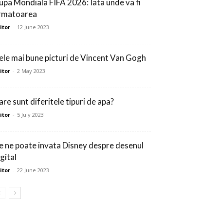
upa Mondiala FIFA 2026: Iata unde va fi
rmatoarea
itor
-
12 June 2023
ele mai bune picturi de Vincent Van Gogh
itor
-
2 May 2023
are sunt diferitele tipuri de apa?
itor
-
5 July 2023
e ne poate invata Disney despre desenul
gital
itor
-
22 June 2023