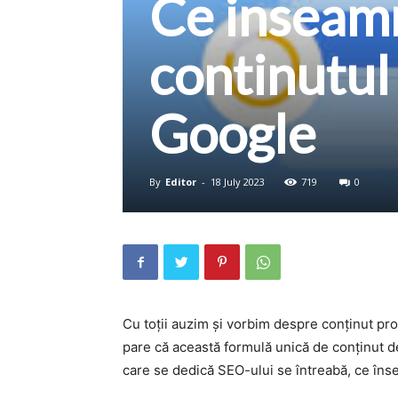
Ce inseamn
continutul
Google
By
Editor
-
18 July 2023
719
0
Cu toții auzim și vorbim despre conținut pro
pare că această formulă unică de conținut d
care se dedică SEO-ului se întreabă, ce în