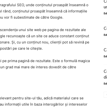
C
paragrafului SEO, unde conținutul proaspăt înseamnă o
u
ul rând, conținutul proaspăt înseamnă că informațiile
Ed
 nu vor fi subestimate de către Google.
C
descendența unui site web pe pagina de rezultate ale
Ed
le recunoaște că un site ce aduce constant conținut
onare. Și, cu un conținut nou, clienții pot să revină pe
 postări pe care le citește.
C
Ed
ci pe prima pagină de rezultate. Este o formulă magica
 un grad mai mare de interes dovedit de către
C
di
Ed
levant pentru site-ul tău, adică materialul care se
au informații utile în baza interogărilor și intereselor