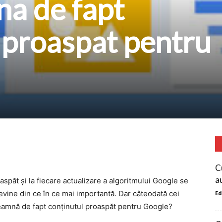
a de fapt
 proaspat pentru
C
a
aspăt și la fiecare actualizare a algoritmului Google se
evine din ce în ce mai importantă. Dar câteodată cei
Ed
seamnă de fapt conținutul proaspăt pentru Google?