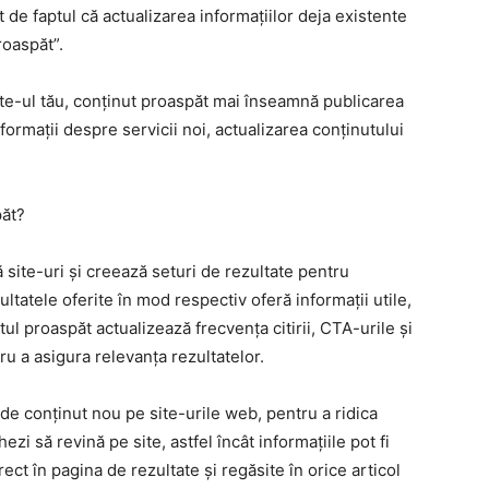
nt de faptul că actualizarea informațiilor deja existente
roaspăt”.
ite-ul tău, conținut proaspăt mai înseamnă publicarea
ormații despre servicii noi, actualizarea conținutului
păt?
site-uri și creează seturi de rezultate pentru
ltatele oferite în mod respectiv oferă informații utile,
tul proaspăt actualizează frecvența citirii, CTA-urile și
u a asigura relevanța rezultatelor.
de conținut nou pe site-urile web, pentru a ridica
zi să revină pe site, astfel încât informațiile pot fi
ct în pagina de rezultate și regăsite în orice articol