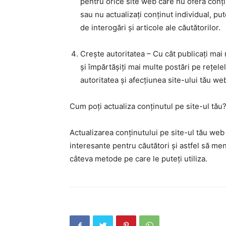
pentru orice site web care nu oferă conți
sau nu actualizați conținut individual, pu
de interogări și articole ale căutătorilor.
Crește autoritatea – Cu cât publicați mai 
și împărtășiți mai multe postări pe rețelel
autoritatea și afecțiunea site-ului tău we
Cum poți actualiza conținutul pe site-ul tău
Actualizarea conținutului pe site-ul tău web 
interesante pentru căutători și astfel să men
câteva metode pe care le puteți utiliza.