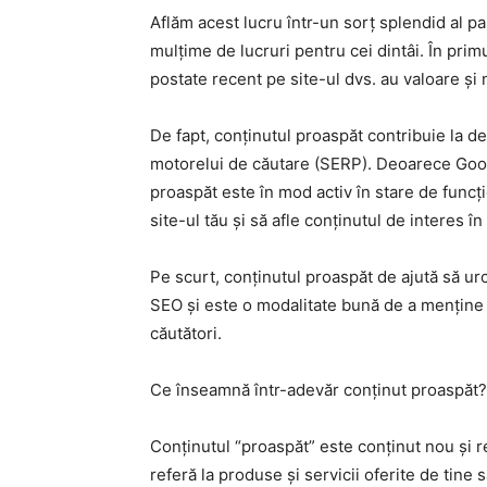
Aflăm acest lucru într-un sorț splendid al 
mulțime de lucruri pentru cei dintâi. În prim
postate recent pe site-ul dvs. au valoare și
De fapt, conținutul proaspăt contribuie la 
motorelui de căutare (SERP). Deoarece Goog
proaspăt este în mod activ în stare de funcți
site-ul tău și să afle conținutul de interes în
Pe scurt, conținutul proaspăt de ajută să ur
SEO și este o modalitate bună de a menține
căutători.
Ce înseamnă într-adevăr conținut proaspăt?
Conținutul “proaspăt” este conținut nou și re
referă la produse și servicii oferite de tine s