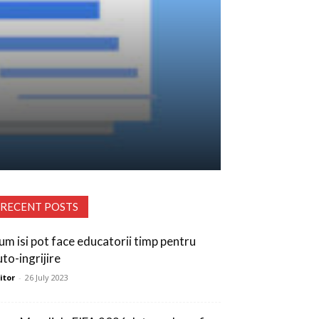
RECENT POSTS
um isi pot face educatorii timp pentru
uto-ingrijire
itor
-
26 July 2023