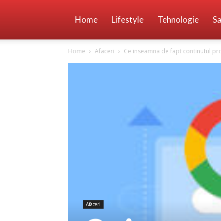
Home
Lifestyle
Tehnologie
Sa
Home
Afaceri
Ce inseamna de fapt continutul p
Afaceri