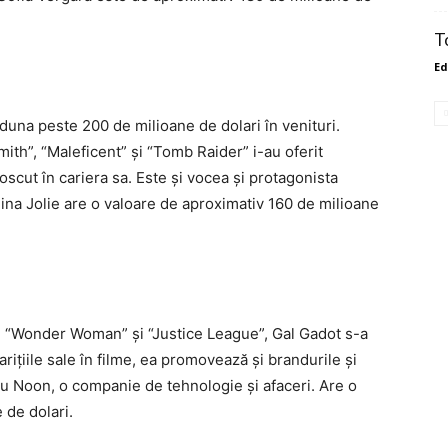
T
Ed
una peste 200 de milioane de dolari în venituri.
mith”, “Maleficent” și “Tomb Raider” i-au oferit
oscut în cariera sa. Este și vocea și protagonista
lina Jolie are o valoare de aproximativ 160 de milioane
n “Wonder Woman” și “Justice League”, Gal Gadot s-a
ițiile sale în filme, ea promovează și brandurile și
cu Noon, o companie de tehnologie și afaceri. Are o
 de dolari.