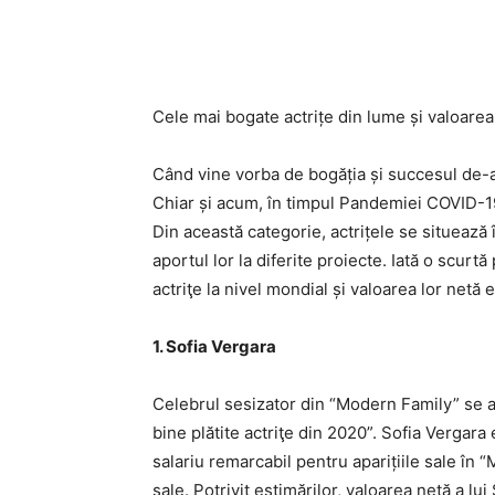
Cele mai bogate actrițe din lume și valoarea
Când vine vorba de bogăția și succesul de-a
Chiar și acum, în timpul Pandemiei COVID-1
Din această categorie, actrițele se situează 
aportul lor la diferite proiecte. Iată o scurt
actriţe la nivel mondial și valoarea lor netă 
1. Sofia Vergara
Celebrul sesizator din “Modern Family” se a
bine plătite actriţe din 2020”. Sofia Vergara
salariu remarcabil pentru aparițiile sale în
sale. Potrivit estimărilor, valoarea netă a l