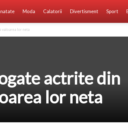
natate
Moda
Calatorii
Divertisment
Sport
i valoarea lor neta
ogate actrite din
loarea lor neta