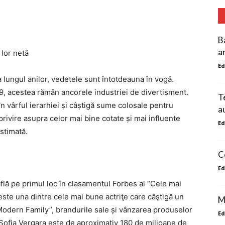
B
ar
 lor netă
Ed
 lungul anilor, vedetele sunt întotdeauna în vogă.
9, acestea rămân ancorele industriei de divertisment.
T
în vârful ierarhiei și câștigă sume colosale pentru
a
ă privire asupra celor mai bine cotate și mai influente
Ed
estimată.
C
Ed
flă pe primul loc în clasamentul Forbes al “Cele mai
 este una dintre cele mai bune actriţe care câştigă un
M
 “Modern Family”, brandurile sale și vânzarea produselor
Ed
ui Sofia Vergara este de aproximativ 180 de milioane de