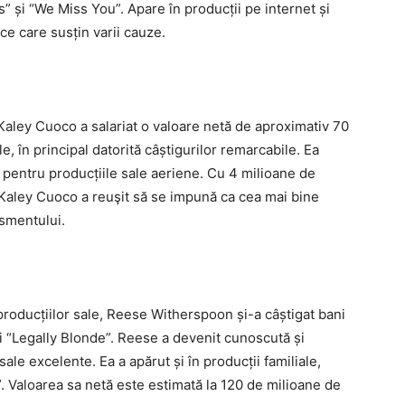
 și “We Miss You”. Apare în producții pe internet și
e care susțin varii cauze.
Kaley Cuoco a salariat o valoare netă de aproximativ 70
e, în principal datorită câștigurilor remarcabile. Ea
 pentru producțiile sale aeriene. Cu 4 milioane de
 Kaley Cuoco a reuşit să se impună ca cea mai bine
ismentului.
 producțiilor sale, Reese Witherspoon și-a câștigat bani
 “Legally Blonde”. Reese a devenit cunoscută și
sale excelente. Ea a apărut și în producții familiale,
”. Valoarea sa netă este estimată la 120 de milioane de