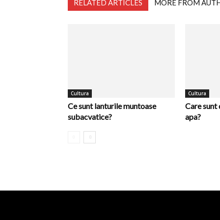
RELATED ARTICLES
MORE FROM AUT
Cultura
Cultura
Ce sunt lanturile muntoase
Care sunt d
subacvatice?
apa?