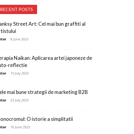
RECENT POSTS
anksy Street Art: Cel mai bun graffiti al
tistului
itor
-
8 June 2023
erapia Naikan: Aplicarea artei japoneze de
uto-reflectie
itor
-
15 July 2023
ele mai bune strategii de marketing B2B
itor
-
23 July 2023
onocromul: O istorie a simplitatii
itor
-
10 June 2023