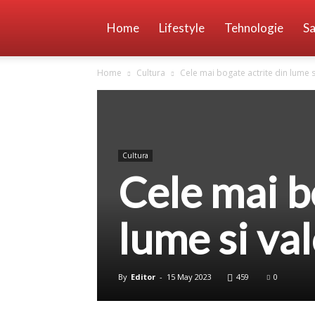
Home
Lifestyle
Tehnologie
Sa
Home
Cultura
Cele mai bogate actrite din lume s
Cultura
Cele mai b
lume si va
By
Editor
-
15 May 2023
459
0