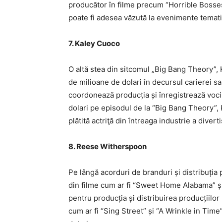
producător în filme precum “Horrible Bosses”
poate fi adesea văzută la evenimente tematic
7. Kaley Cuoco
O altă stea din sitcomul „Big Bang Theory”, 
de milioane de dolari în decursul carierei sal
coordonează producția și înregistrează voci
dolari pe episodul de la “Big Bang Theory”,
plătită actriţă din întreaga industrie a divert
8. Reese Witherspoon
Pe lângă acorduri de branduri și distribuția
din filme cum ar fi “Sweet Home Alabama” și
pentru producția și distribuirea producțiilor 
cum ar fi “Sing Street” și “A Wrinkle in Time