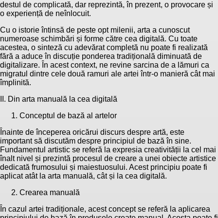
destul de complicată, dar reprezintă, în prezent, o provocare și
o experiență de neînlocuit.
Cu o istorie întinsă de peste opt milenii, arta a cunoscut
numeroase schimbări și forme către cea digitală. Cu toate
acestea, o sinteză cu adevărat completă nu poate fi realizată
fără a aduce în discuție ponderea tradițională diminuată de
digitalizare. În acest context, ne revine sarcina de a lămuri ca
migratul dintre cele două ramuri ale artei într-o manieră cât mai
împlinită.
II. Din arta manuală la cea digitală
Conceptul de bază al artelor
Înainte de începerea oricărui discurs despre artă, este
important să discutăm despre principiul de bază în sine.
Fundamentul artistic se referă la expresia creativității la cel mai
înalt nivel și prezintă procesul de creare a unei obiecte artistice
dedicată frumosului și maiestuosului. Acest principiu poate fi
aplicat atât la arta manuală, cât și la cea digitală.
Crearea manuală
În cazul artei tradiționale, acest concept se referă la aplicarea
principiului de bază în produsele create manual. Acesta poate fi