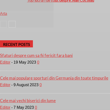
Top lucruri de stiut despre Jean Cocteau
Arta
Arta
RECENT POSTS
Sfaturi despre cum sa fii fericit fara bani
Editor
-
19 May 2023
0
Cele mai populare sporturi din Germania din toate timpurile
Editor
-
9 August 2023
0
Cele mai vechi biserici din lume
Editor
-
7 May 2023
0