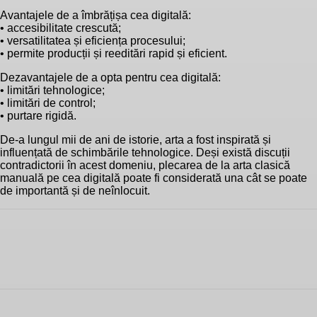
Avantajele de a îmbrățișa cea digitală:
• accesibilitate crescută;
• versatilitatea și eficiența procesului;
• permite producții și reeditări rapid și eficient.
Dezavantajele de a opta pentru cea digitală:
• limitări tehnologice;
• limitări de control;
• purtare rigidă.
De-a lungul mii de ani de istorie, arta a fost inspirată și
influențată de schimbările tehnologice. Deși există discuții
contradictorii în acest domeniu, plecarea de la arta clasică
manuală pe cea digitală poate fi considerată una cât se poate
de importantă și de neînlocuit.