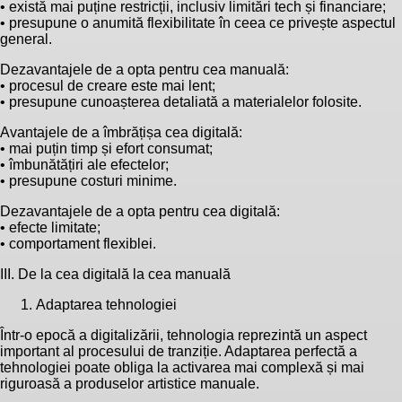
• există mai puține restricții, inclusiv limitări tech și financiare;
• presupune o anumită flexibilitate în ceea ce privește aspectul
general.
Dezavantajele de a opta pentru cea manuală:
• procesul de creare este mai lent;
• presupune cunoașterea detaliată a materialelor folosite.
Avantajele de a îmbrățișa cea digitală:
• mai puțin timp și efort consumat;
• îmbunătățiri ale efectelor;
• presupune costuri minime.
Dezavantajele de a opta pentru cea digitală:
• efecte limitate;
• comportament flexiblei.
III. De la cea digitală la cea manuală
Adaptarea tehnologiei
Într-o epocă a digitalizării, tehnologia reprezintă un aspect
important al procesului de tranziție. Adaptarea perfectă a
tehnologiei poate obliga la activarea mai complexă și mai
riguroasă a produselor artistice manuale.