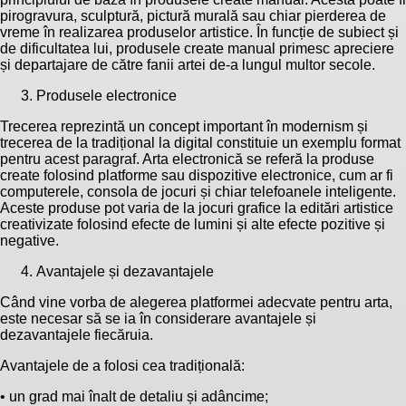
pirogravura, sculptură, pictură murală sau chiar pierderea de
vreme în realizarea produselor artistice. În funcție de subiect și
de dificultatea lui, produsele create manual primesc apreciere
și departajare de către fanii artei de-a lungul multor secole.
Produsele electronice
Trecerea reprezintă un concept important în modernism și
trecerea de la tradițional la digital constituie un exemplu format
pentru acest paragraf. Arta electronică se referă la produse
create folosind platforme sau dispozitive electronice, cum ar fi
computerele, consola de jocuri și chiar telefoanele inteligente.
Aceste produse pot varia de la jocuri grafice la editări artistice
creativizate folosind efecte de lumini și alte efecte pozitive și
negative.
Avantajele și dezavantajele
Când vine vorba de alegerea platformei adecvate pentru arta,
este necesar să se ia în considerare avantajele și
dezavantajele fiecăruia.
Avantajele de a folosi cea tradițională:
• un grad mai înalt de detaliu și adâncime;