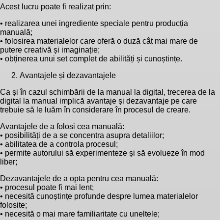
Acest lucru poate fi realizat prin:
• realizarea unei ingrediente speciale pentru producția
manuală;
• folosirea materialelor care oferă o duză cât mai mare de
putere creativă și imaginație;
• obținerea unui set complet de abilități și cunoștințe.
Avantajele și dezavantajele
Ca și în cazul schimbării de la manual la digital, trecerea de la
digital la manual implică avantaje și dezavantaje pe care
trebuie să le luăm în considerare în procesul de creare.
Avantajele de a folosi cea manuală:
• posibilități de a se concentra asupra detaliilor;
• abilitatea de a controla procesul;
• permite autorului să experimenteze și să evolueze în mod
liber;
Dezavantajele de a opta pentru cea manuală:
• procesul poate fi mai lent;
• necesită cunoștințe profunde despre lumea materialelor
folosite;
• necesită o mai mare familiaritate cu uneltele;