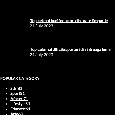
Top cei mai buni inotatori din toate timpurile
21 July 2023
Top cele mai dificile sporturi din intreaga lume
24 July 2023
POPULAR CATEGORY
Stiri
81
Sport
81
Afaceri
71
Lifestyle
61
Educatie
61
Arta
60