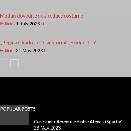
Moduri dovedite de a reduce costurile IT
Editor
-
1 July 2023
0
„Regina Charlotte” transformă „Bridgerton”
Editor
-
31 May 2023
0
POPULAR POSTS
Care sunt diferentele dintre Atena si Sparta?
28 May 2023