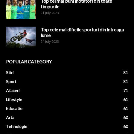
Top cei mai buni inotatori din toate
timpurile
21 July 2023
Top cele mai dificile sporturi din intreaga
lume
24 July 2023
POPULAR CATEGORY
Stiri
81
Sport
81
Afaceri
71
Lifestyle
61
Educatie
61
Arta
60
Tehnologie
60