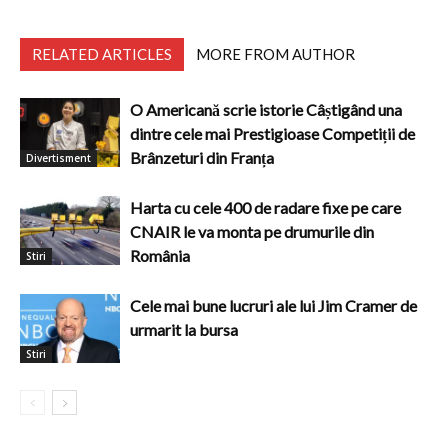
RELATED ARTICLES
MORE FROM AUTHOR
O Americană scrie istorie Câștigând una
dintre cele mai Prestigioase Competiții de
Brânzeturi din Franța
Divertisment
Harta cu cele 400 de radare fixe pe care
CNAIR le va monta pe drumurile din
România
Stiri
Cele mai bune lucruri ale lui Jim Cramer de
urmarit la bursa
Stiri