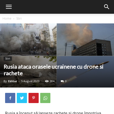
Home
Stiri
Stiri
Rusia ataca orasele ucrainene cu drone si
rachete
By
Editor
-
5 August 2023
304
0
Rusia a început să lanseze rachete și drone împotriva