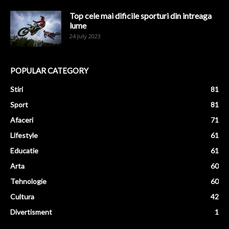
Top cele mai dificile sporturi din intreaga
lume
24 July 2023
POPULAR CATEGORY
Stiri
81
Sport
81
Afaceri
71
Lifestyle
61
Educatie
61
Arta
60
Tehnologie
60
Cultura
42
Divertisment
1