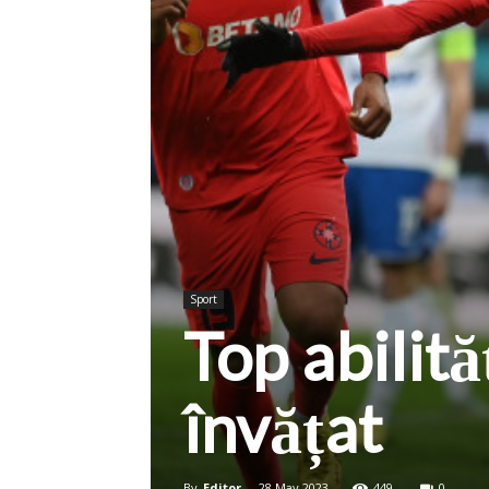
Sport
Top abilită
învățat
By
Editor
-
28 May 2023
449
0