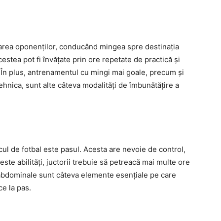
itarea oponenților, conducând mingea spre destinația
Acestea pot fi învățate prin ore repetate de practică și
. În plus, antrenamentul cu mingi mai goale, precum și
ehnica, sunt alte câteva modalități de îmbunătățire a
cul de fotbal este pasul. Acesta are nevoie de control,
este abilități, juctorii trebuie să petreacă mai multe ore
 abdominale sunt câteva elemente esențiale pe care
ce la pas.