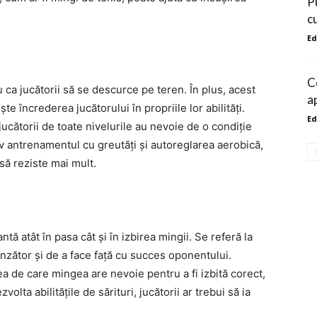
P
c
Ed
Co
 ca jucătorii să se descurce pe teren. În plus, acest
ap
te încrederea jucătorului în propriile lor abilități.
Ed
jucătorii de toate nivelurile au nevoie de o condiție
usiv antrenamentul cu greutăți și autoreglarea aerobică,
 să reziste mai mult.
tă atât în ​​pasa cât și în izbirea mingii. Se referă la
nzător și de a face față cu succes oponentului.
ea de care mingea are nevoie pentru a fi izbită corect,
ta abilitățile de sărituri, jucătorii ar trebui să ia