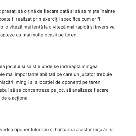
 presați să o țină de fiecare dată și să se miște înainte
oate fi realizat prin exerciții specifice cum ar fi
tr-o viteză mai lentă la o viteză mai rapidă și invers va
adapteze cu mai multe ocazii pe teren.
tea jocului si sa stie unde se indreapta mingea.
le mai importante abilitati pe care un jucator trebuie
ișcării mingii și a locației de oponenți pe teren.
rebui să se concentreze pe joc, să analizeze fiecare
 de a acționa.
evedea oponentului său și hărțuirea acestor mișcări și