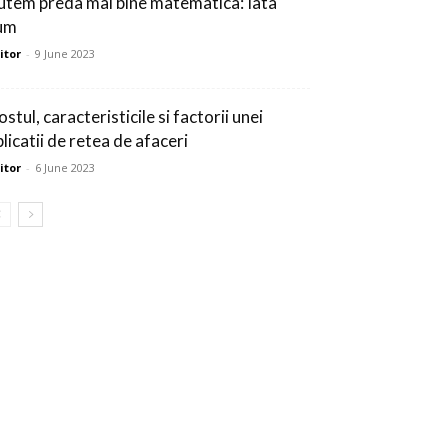
utem preda mai bine matematica: Iata
um
itor
-
9 June 2023
stul, caracteristicile si factorii unei
licatii de retea de afaceri
itor
-
6 June 2023