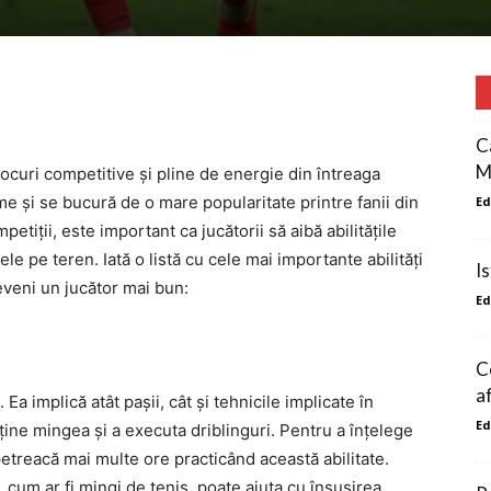
C
M
jocuri competitive și pline de energie din întreaga
ime și se bucură de o mare popularitate printre fanii din
Ed
etiții, este important ca jucătorii să aibă abilitățile
e pe teren. Iată o listă cu cele mai importante abilități
I
eveni un jucător mai bun:
Ed
C
a
. Ea implică atât pașii, cât și tehnicile implicate în
Ed
 ține mingea și a executa driblinguri. Pentru a înțelege
ă petreacă mai multe ore practicând această abilitate.
, cum ar fi mingi de tenis, poate ajuta cu însușirea