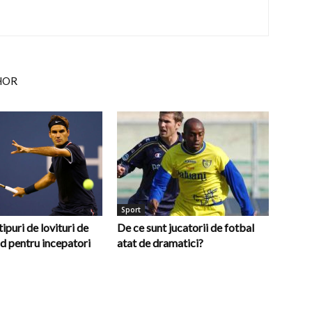
HOR
Sport
tipuri de lovituri de
De ce sunt jucatorii de fotbal
id pentru incepatori
atat de dramatici?