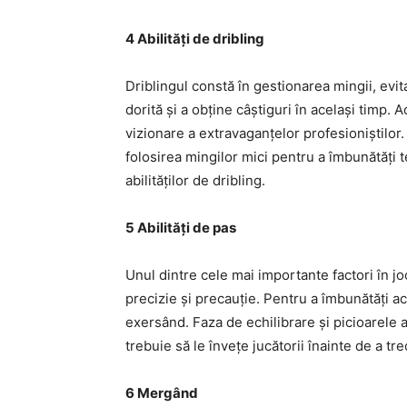
4 Abilități de dribling
Driblingul constă în gestionarea mingii, ev
dorită și a obține câștiguri în același timp. 
vizionare a extravaganțelor profesioniștilor
folosirea mingilor mici pentru a îmbunătăți t
abilităților de dribling.
5 Abilități de pas
Unul dintre cele mai importante factori în jo
precizie și precauție. Pentru a îmbunătăți ac
exersând. Faza de echilibrare și picioarele
trebuie să le învețe jucătorii înainte de a tre
6 Mergând