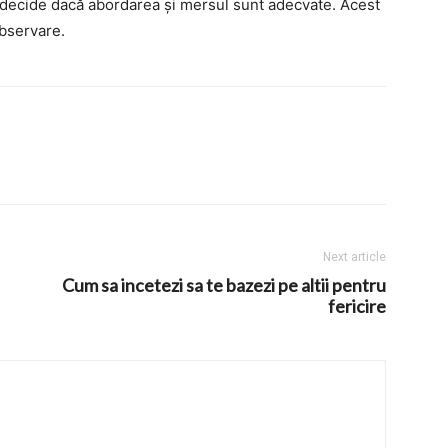
a decide dacă abordarea și mersul sunt adecvate. Acest
observare.
Next article
Cum sa incetezi sa te bazezi pe altii pentru
fericire