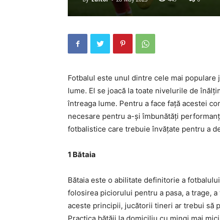
Fotbalul este unul dintre cele mai populare 
lume. El se joacă la toate nivelurile de înălț
întreaga lume. Pentru a face față acestei comp
necesare pentru a-și îmbunătăți performanțel
fotbalistice care trebuie învățate pentru a d
1 Bătaia
Bătaia este o abilitate definitorie a fotbalului
folosirea piciorului pentru a pasa, a trage, a
aceste principii, jucătorii tineri ar trebui s
Practica bătăii la domiciliu cu mingi mai mici