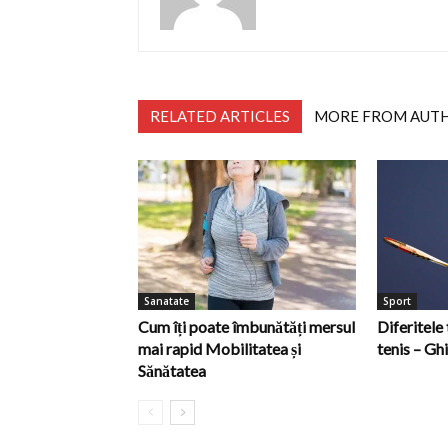
RELATED ARTICLES
MORE FROM AUT
Sanatate
Sport
Cum îți poate îmbunătăți mersul
Diferitele 
mai rapid Mobilitatea și
tenis – Gh
Sănătatea