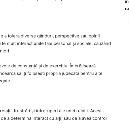
i
Ed
de a tolera diverse gânduri, perspective sau opinii
arte mult interacțiunile tale personal și sociale, cauzând
njori.
nevoie de constanță și de exercițiu. Îmbrățișează
ncearcă să îți folosești propria judecată pentru a te
egate.
lații, frustrări și întreruperi ale unei relații. Acest
e a determina interact cu alții sau de a avea control