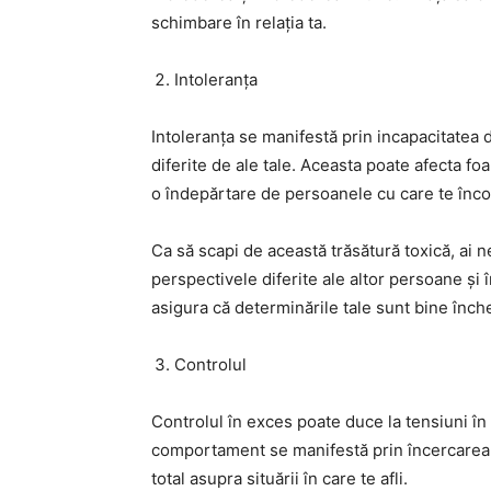
schimbare în relația ta.
Intoleranța
Intoleranța se manifestă prin incapacitatea 
diferite de ale tale. Aceasta poate afecta fo
o îndepărtare de persoanele cu care te înco
Ca să scapi de această trăsătură toxică, ai 
perspectivele diferite ale altor persoane și î
asigura că determinările tale sunt bine înch
Controlul
Controlul în exces poate duce la tensiuni în re
comportament se manifestă prin încercarea d
total asupra situării în care te afli.