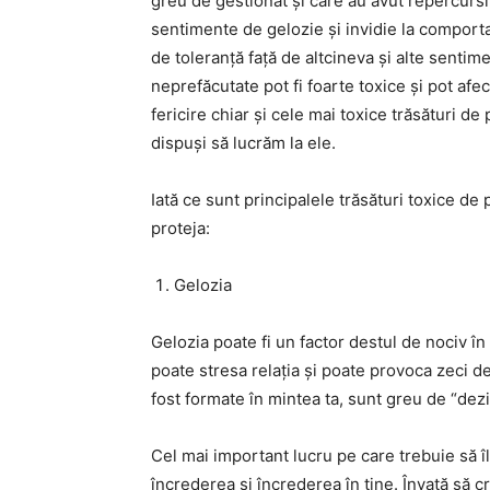
greu de gestionat și care au avut repercursiun
sentimente de gelozie și invidie la comport
de toleranță față de altcineva și alte sentim
neprefăcutate pot fi foarte toxice și pot afec
fericire chiar și cele mai toxice trăsături d
dispuși să lucrăm la ele.
Iată ce sunt principalele trăsături toxice d
proteja:
Gelozia
Gelozia poate fi un factor destul de nociv în
poate stresa relația și poate provoca zeci de 
fost formate în mintea ta, sunt greu de “dezi
Cel mai important lucru pe care trebuie să îl
încrederea și încrederea în tine. Învață să cre