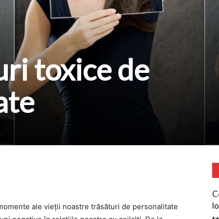
ri toxice de
ate
C
l
omente ale vieții noastre trăsături de personalitate
Ed