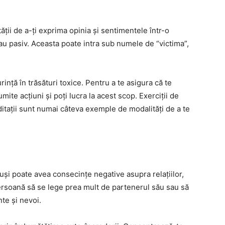
ității de a-ți exprima opinia și sentimentele într-o
sau pasiv. Aceasta poate intra sub numele de “victima”,
nță în trăsături toxice. Pentru a te asigura că te
mite acțiuni și poți lucra la acest scop. Exerciții de
itații sunt numai câteva exemple de modalități de a te
cluși poate avea consecințe negative asupra relațiilor,
soană să se lege prea mult de partenerul său sau să
te și nevoi.