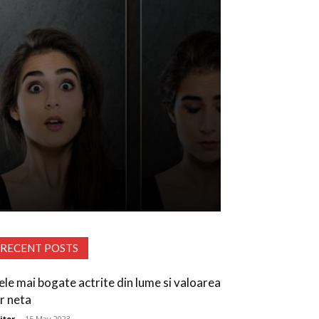
RECENT POSTS
ele mai bogate actrite din lume si valoarea
or neta
itor
-
15 May 2023