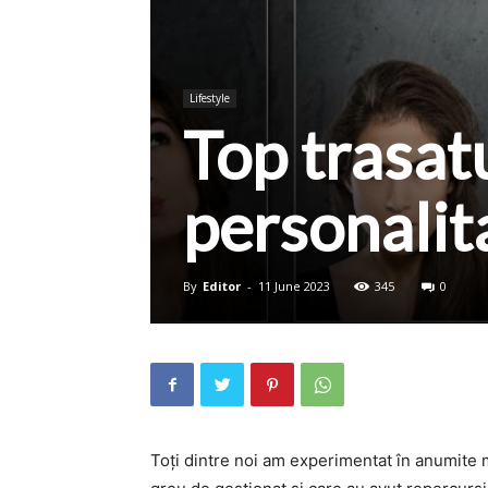
Lifestyle
Top trasatu
personalit
By
Editor
-
11 June 2023
345
0
Toți dintre noi am experimentat în anumite m