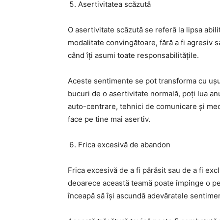
Asertivitatea scăzută
O asertivitate scăzută se referă la lipsa abil
modalitate convingătoare, fără a fi agresiv 
când îți asumi toate responsabilitățile.
Aceste sentimente se pot transforma cu ușuri
bucuri de o asertivitate normală, poți lua anu
auto-centrare, tehnici de comunicare și med
face pe tine mai asertiv.
Frica excesivă de abandon
Frica excesivă de a fi părăsit sau de a fi ex
deoarece această teamă poate împinge o per
înceapă să își ascundă adevăratele sentimen