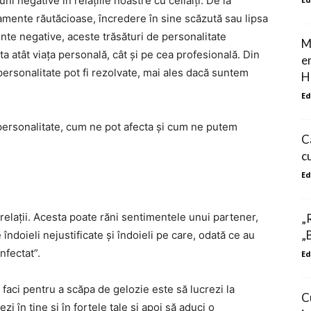
i negative în relațiile noastre cu ceilalți. De la
amente răutăcioase, încredere în sine scăzută sau lipsa
ente negative, aceste trăsături de personalitate
M
ta atât viața personală, cât și pe cea profesională. Din
e
e personalitate pot fi rezolvate, mai ales dacă suntem
H
Ed
e personalitate, cum ne pot afecta și cum ne putem
C
c
Ed
 relații. Acesta poate răni sentimentele unui partener,
„
„
îndoieli nejustificate și îndoieli pe care, odată ce au
nfectat”.
Ed
 faci pentru a scăpa de gelozie este să lucrezi la
C
zi în tine și în forțele tale și apoi să aduci o