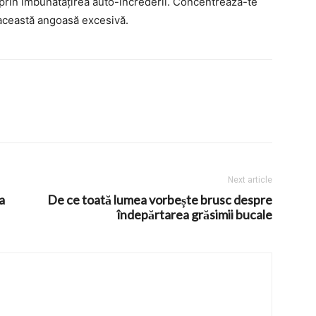
 prin îmbunătățirea auto-încrederii. Concentrează-te
ți această angoasă excesivă.
Next article
a
De ce toată lumea vorbește brusc despre
îndepărtarea grăsimii bucale