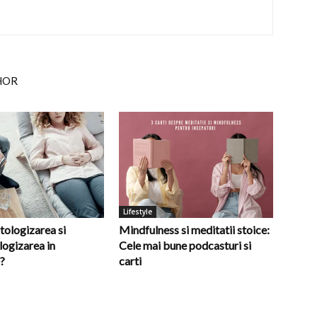
HOR
Lifestyle
tologizarea si
Mindfulness si meditatii stoice:
ogizarea in
Cele mai bune podcasturi si
?
carti