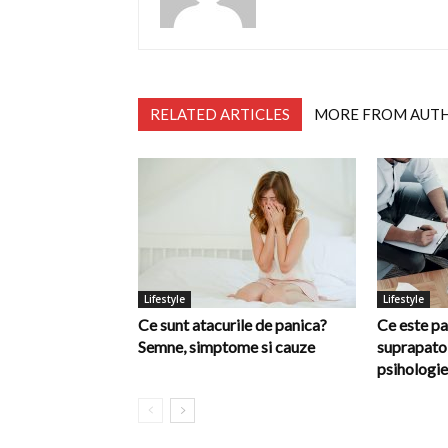
RELATED ARTICLES
MORE FROM AUT
Lifestyle
Lifestyle
Ce sunt atacurile de panica?
Ce este pa
Semne, simptome si cauze
suprapatol
psihologie