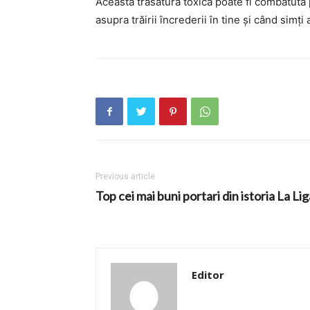
Această trăsătură toxică poate fi combatută
asupra trăirii încrederii în tine și când sim
Previous article
Top cei mai buni portari din istoria La Lig
Editor