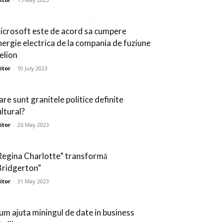
icrosoft este de acord sa cumpere
nergie electrica de la compania de fuziune
elion
itor
-
10 July 2023
are sunt granitele politice definite
ultural?
itor
-
26 May 2023
Regina Charlotte” transformă
Bridgerton”
itor
-
31 May 2023
um ajuta miningul de date in business