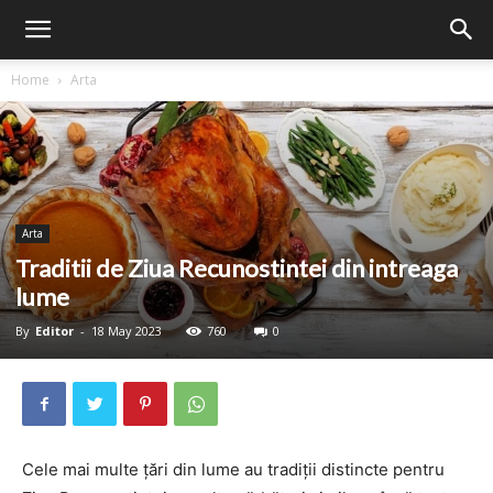
Home
Arta
Arta
Traditii de Ziua Recunostintei din intreaga
lume
By
Editor
-
18 May 2023
760
0
Cele mai multe țări din lume au tradiții distincte pentru