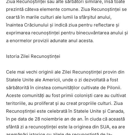
Ziua Recunoștinței sau alte sărbători similare, însă toate
prezintă câteva elemente comune. Ziua Recunoștinței se
ceartă în marile culturi ale lumii la sfârșitul anului,
înaintea Crăciunului și indică ziua pentru reflectare și
exprimarea recunoștinței pentru binecuvântarea anului și
a enormelor provizii adunate anul acesta.
Istoria Zilei Recunoștinței
Cele mai vechi originii ale Zilei Recunoștinței provin din
Statele Unite ale Americii, unde o zi dezvoltată a fost
sărbătorită în cinstea comunităților cultivate de Pilonii.
Aceste comunități au fost primii coloniști care au cultivat
teritoriile, au proliferat și au creat propriile culturi. Ziua
Recunoștinței este celebrată în Statele Unite și Canada,
în pe data de 28 noiembrie an de an. În ciuda că această
sfântă zi a recunoștinței este la originea din SUA, ea are
asemănări istorice cu zilele de recunoștință de la-