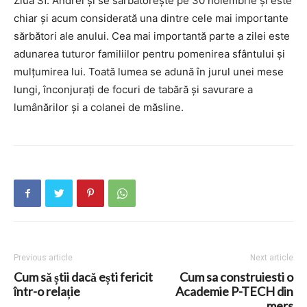
Ziua Sf. Andrei și se sărbătorește pe 30 noiembrie și este
chiar și acum considerată una dintre cele mai importante
sărbători ale anului. Cea mai importantă parte a zilei este
adunarea tuturor familiilor pentru pomenirea sfântului și
mulțumirea lui. Toată lumea se adună în jurul unei mese
lungi, înconjurați de focuri de tabără și savurare a
lumânărilor și a colanei de măsline.
Previous article
Next article
Cum să știi dacă ești fericit
Cum sa construiesti o
într-o relație
Academie P-TECH din
mers