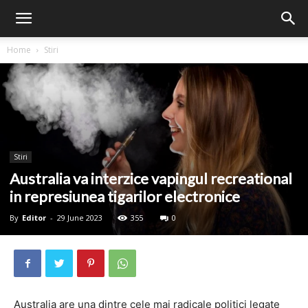
Home
Stiri
Stiri
Australia va interzice vapingul recreational
in represiunea tigarilor electronice
By
Editor
-
29 June 2023
355
0
Australia are una dintre cele mai radicale politici legate