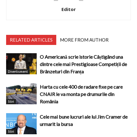
Editor
RELATED ARTICLES
MORE FROM AUTHOR
O Americană scrie istorie Câștigând una
dintre cele mai Prestigioase Competiții de
Brânzeturi din Franța
Divertisment
Harta cu cele 400 de radare fixe pe care
CNAIR le va monta pe drumurile din
România
Stiri
Cele mai bune lucruri ale lui Jim Cramer de
urmarit la bursa
Stiri