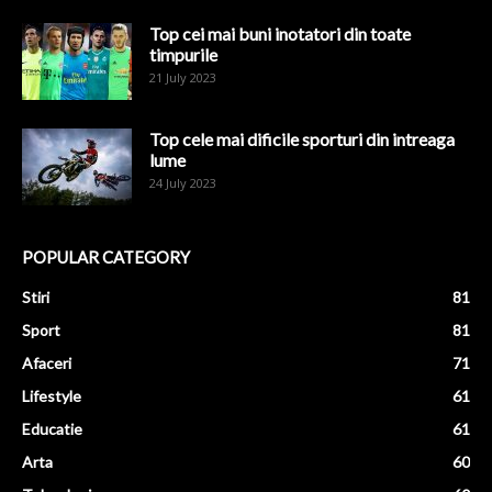
Top cei mai buni inotatori din toate
timpurile
21 July 2023
Top cele mai dificile sporturi din intreaga
lume
24 July 2023
POPULAR CATEGORY
Stiri
81
Sport
81
Afaceri
71
Lifestyle
61
Educatie
61
Arta
60