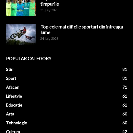
timpurile
21 July 2023
Top cele mai dificile sporturi din intreaga
lume
24 July 2023
POPULAR CATEGORY
Stiri
81
Sport
81
Afaceri
71
Lifestyle
61
Educatie
61
Arta
60
Tehnologie
60
Cultura
42