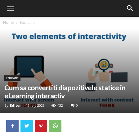
Home
Educatie
Educatie
Cum sa convertiti diapozitivele statice in
eLearning interactiv
By
Editor
-
12 July 2023
432
0