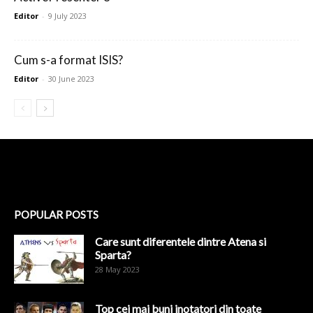
Editor
-
9 July 2023
Cum s-a format ISIS?
Editor
-
30 June 2023
POPULAR POSTS
Care sunt diferentele dintre Atena si
Sparta?
28 May 2023
Top cei mai buni inotatori din toate