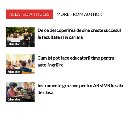
RELATED ARTICLES
MORE FROM AUTHOR
De ce descoperirea de sine creste succesul
la facultate si in cariera
Educatie
Cum isi pot face educatorii timp pentru
auto-ingrijire
Educatie
Instrumente grozave pentru AR si VR in sala
de clasa
Educatie