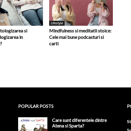
Lifestyle
tologizarea si
Mindfulness si meditatii stoice:
ogizarea in
Cele mai bune podcasturi si
?
carti
POPULAR POSTS
P
Care sunt diferentele dintre
St
Atena si Sparta?
Sp