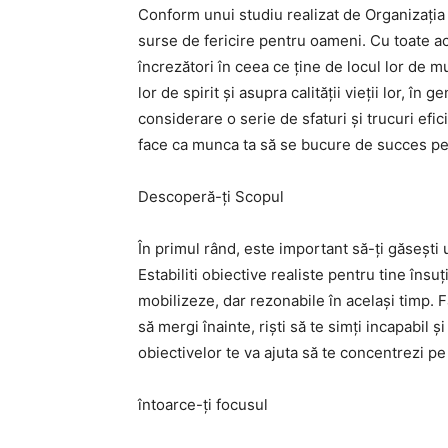
Conform unui studiu realizat de Organizația 
surse de fericire pentru oameni. Cu toate ac
încrezători în ceea ce ține de locul lor de 
lor de spirit și asupra calității vieții lor, în 
considerare o serie de sfaturi și trucuri efic
face ca munca ta să se bucure de succes pe
Descoperă-ți Scopul
În primul rând, este important să-ți găsești 
Estabiliti obiective realiste pentru tine însu
mobilizeze, dar rezonabile în același timp. Fă
să mergi înainte, riști să te simți incapabil 
obiectivelor te va ajuta să te concentrezi pe
întoarce-ți focusul