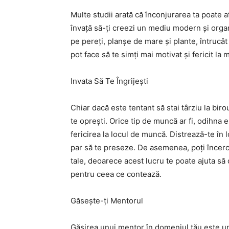
Multe studii arată că înconjurarea ta poate af
învață să-ți creezi un mediu modern și org
pe pereți, planșe de mare și plante, întrucâ
pot face să te simți mai motivat și fericit la
Invata Să Te Îngrijești
Chiar dacă este tentant să stai târziu la biro
te oprești. Orice tip de muncă ar fi, odihna
fericirea la locul de muncă. Distrează-te în l
par să te preseze. De asemenea, poți încerc
tale, deoarece acest lucru te poate ajuta să 
pentru ceea ce contează.
Găsește-ți Mentorul
Găsirea unui mentor în domeniul tău este unu