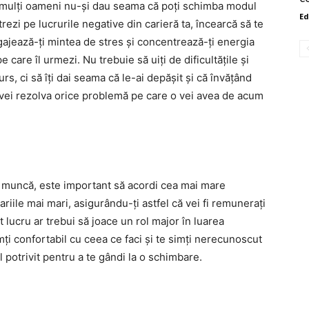
, mulți oameni nu-și dau seama că poți schimba modul
Ed
trezi pe lucrurile negative din carieră ta, încearcă să te
gajează-ți mintea de stres și concentrează-ți energia
 care îl urmezi. Nu trebuie să uiți de dificultățile și
rs, ci să îți dai seama că le-ai depășit și că învățând
i vei rezolva orice problemă pe care o vei avea de acum
e muncă, este important să acordi cea mai mare
ariile mai mari, asigurându-ți astfel că vei fi remunerați
lucru ar trebui să joace un rol major în luarea
imți confortabil cu ceea ce faci și te simți nerecunoscut
potrivit pentru a te gândi la o schimbare.