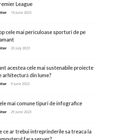
remier League
itor
-
16 June 2023
op cele mai periculoase sporturi de pe
amant
itor
-
20 July 2023
unt acestea cele mai sustenabile proiecte
e arhitectură din lume?
itor
-
9 June 2023
ele mai comune tipuri de infografice
itor
-
29 June 2023
 ce ar trebui intreprinderile sa treaca la
omputerul fara server?