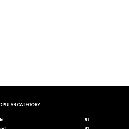
OPULAR CATEGORY
iri
81
ort
81