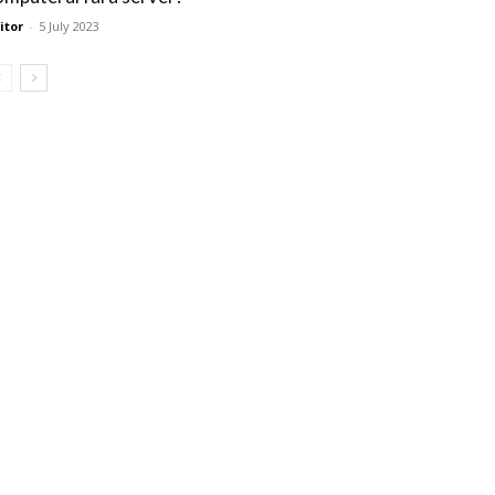
itor
-
5 July 2023