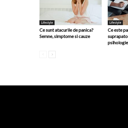
Lifestyle
Lifestyle
Ce sunt atacurile de panica?
Ce este pa
Semne, simptome si cauze
suprapatol
psihologie