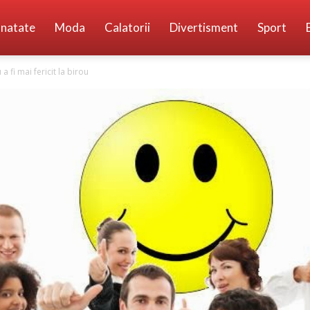
natate
Moda
Calatorii
Divertisment
Sport
 a fi mai fericit la birou