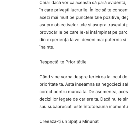
Chiar dacă vor ca aceasta să pară evidentă
în care privești lucrurile. În loc să te concen
axezi mai mult pe punctele tale pozitive, de
asupra obiectivelor tale și asupra traseului pe
provocările pe care le-ai întâmpinat pe parcu
din experiența ta vei deveni mai puternic ș
înainte.
Respectă-te Prioritățile
Când vine vorba despre fericirea la locul d
prioritate ta. Asta inseamna sa negociezi sal
corect pentru munca ta. De asemenea, acest 
deciziilor legate de cariera ta. Dacă nu te s
sau subapreciat, este întotdeauna momentul 
Creează-ți un Spațiu Minunat