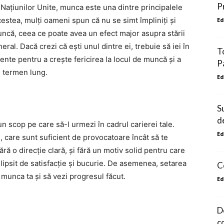
P
Națiunilor Unite, munca este una dintre principalele
estea, mulți oameni spun că nu se simt împliniți și
Ed
muncă, ceea ce poate avea un efect major asupra stării
general. Dacă crezi că ești unul dintre ei, trebuie să iei în
T
iente pentru a crește fericirea la locul de muncă și a
P
 termen lung.
Ed
S
d
un scop pe care să-l urmezi în cadrul carierei tale.
Ed
ți, care sunt suficient de provocatoare încât să te
ră o direcție clară, și fără un motiv solid pentru care
și lipsit de satisfacție și bucurie. De asemenea, setarea
C
 munca ta și să vezi progresul făcut.
Ed
De
c