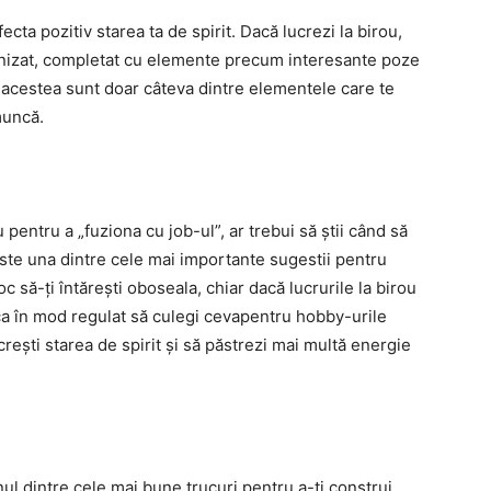
ecta pozitiv starea ta de spirit. Dacă lucrezi la birou,
anizat, completat cu elemente precum interesante poze
t acestea sunt doar câteva dintre elementele care te
 muncă.
u pentru a „fuziona cu job-ul”, ar trebui să știi când să
 este una dintre cele mai importante sugestii pentru
oc să-ți întărești oboseala, chiar dacă lucrurile la birou
a în mod regulat să culegi cevapentru hobby-urile
crești starea de spirit și să păstrezi mai multă energie
l dintre cele mai bune trucuri pentru a-ți construi