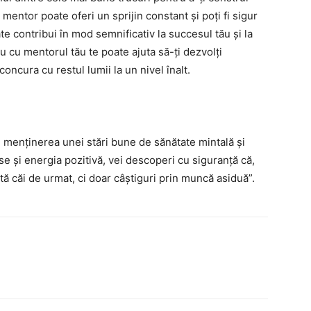
n mentor poate oferi un sprijin constant și poți fi sigur
oate contribui în mod semnificativ la succesul tău și la
u cu mentorul tău te poate ajuta să-ți dezvolți
concura cu restul lumii la un nivel înalt.
u menținerea unei stări bune de sănătate mintală și
rse și energia pozitivă, vei descoperi cu siguranță că,
 căi de urmat, ci doar câștiguri prin muncă asiduă”.