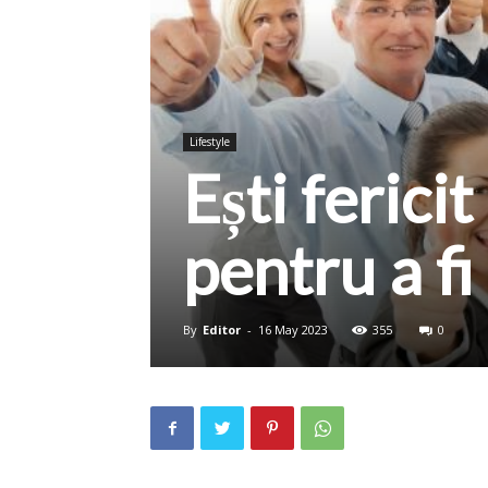
Lifestyle
Ești ferici
pentru a fi
By
Editor
-
16 May 2023
355
0