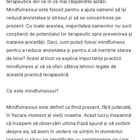
terapeutice din ce în ce mai răspândite astăzi.
Mindfulnessul este folosit pentru a ajuta oamenii să își
reducă anxietatea și stresul și să se concentreze pe
prezent. Cu toate acestea, majoritatea oamenilor nu sunt
conștienți de potențialul lor terapeutic spre prevenirea și
tratarea anxietății. Deci, cum puteți folosi mindfulness
pentru a reduce anxietatea și pentru a vă menține starea
de bine? Acest articol va explica importanța practicii
mindfulness și vă va oferi câteva tehnici legate de
această practică terapeutică.
Ce este mindfulnessul?
Mindfulnessul este definit ca fiind prezent, fără judecată,
în fiecare moment al vieții noastre. Acest lucru înseamnă
că începem să observăm ultima frază spună și să vorbim
despre ea, să avem în vedere ce simțim în momentul
prezent și să nu ne identificăm cu sentimentele pe care