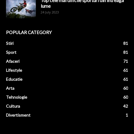
Top cele mai dificile sporturi din intreaga
lume
24 July 2023
POPULAR CATEGORY
Stiri
81
Sport
81
Afaceri
71
Lifestyle
61
Educatie
61
Arta
60
Tehnologie
60
Cultura
42
Divertisment
1