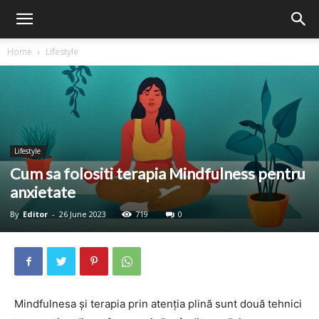
Home
Lifestyle
Lifestyle
Cum sa folositi terapia Mindfulness pentru
anxietate
By
Editor
-
26 June 2023
719
0
Mindfulnesa și terapia prin atenția plină sunt două tehnici