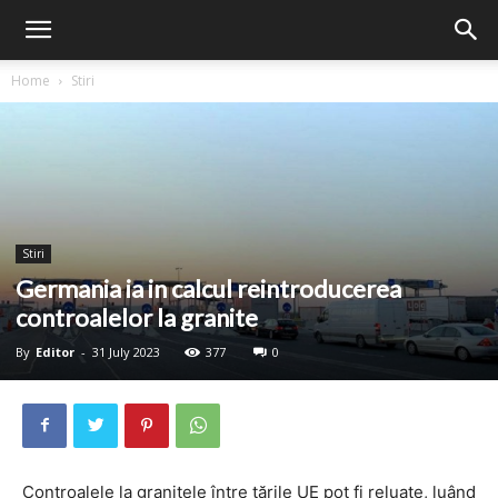
Home
Stiri
Stiri
Germania ia in calcul reintroducerea
controalelor la granite
By
Editor
-
31 July 2023
377
0
Controalele la granițele între țările UE pot fi reluate, luând