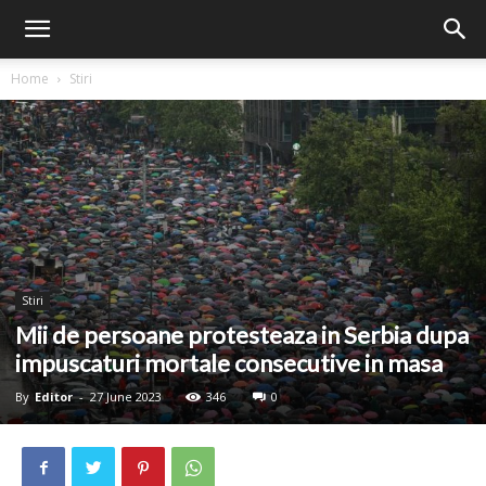
Home
Stiri
Stiri
Mii de persoane protesteaza in Serbia dupa
impuscaturi mortale consecutive in masa
By
Editor
-
27 June 2023
346
0