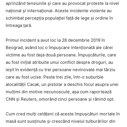
aprinzând tensiunile și care au provocat proteste la nivel
național și internațional. Aceste incidente violente au
schimbat percepția populației față de lege și ordine în
întreaga țară.
Primul incident a avut loc la 28 decembrie 2019 în
Beograd, având loc o împușcare intenționată ale cărei
victime au fost deja două persoane. Împușcăturile, care
au fost inițial atribuite unui conflict despre droguri, au
ieșit în evidență cu trei persoane nevinovate mai târziu
care au fost ucise. Peste trei zile, într-o suburbie
alocalității Cacak, un pistolar a deschis focul asupra unei
mulțimi din motive necunoscute, așa cum raportează
CNN și Reuters, omorând cinci persoane și rănind opt.
Cum cred mulți cetățeni că aceste împușcături mortale în
masă sunt susținute și crescând nivelul tulburărilor din