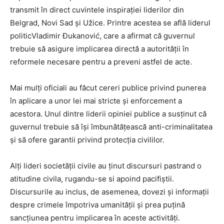
transmit în direct cuvintele inspirației liderilor din
Belgrad, Novi Sad și Užice. Printre acestea se află liderul
politicVladimir Đukanović, care a afirmat că guvernul
trebuie să asigure implicarea directă a autorității în
reformele necesare pentru a preveni astfel de acte.
Mai mulți oficiali au făcut cereri publice privind punerea
în aplicare a unor lei mai stricte și enforcement a
acestora. Unul dintre liderii opiniei publice a susținut că
guvernul trebuie să își îmbunătățească anti-criminalitatea
și să ofere garantii privind protecția civililor.
Alți lideri societății civile au ținut discursuri pastrand o
atitudine civila, rugandu-se si apoind pacifiștii.
Discursurile au inclus, de asemenea, dovezi și informații
despre crimele împotriva umanității și prea puțină
sancțiunea pentru implicarea în aceste activități.