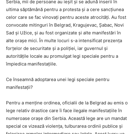
Serbia, mii de persoane au ieșit și se adună inserii în
ultima săptămână pentru a protesta și a cere sancțiunea
celor care se fac vinovați pentru aceste atrocități. Au fost
convocate mitinguri în Belgrad, Kragujevac, Șabac, Novi
Sad și Užice, și au fost organizate și alte manifestări în
alte orașe mici. În multe locuri s-a intensificat prezența
forțelor de securitate și a poliției, iar guvernul și
autoritățile locale au promulgat legi speciale pentru a
împiedica manifestațiile.
Ce înseamnă adoptarea unei legi speciale pentru
manifestații?
Pentru a menține ordinea, oficialii de la Belgrad au emis o
lege relativ drastice care îi face ilegale manifestațiile în
numeroase orașe din Serbia. Această lege are un mandat
special ce vizează violența, tulburarea ordinii publice și
folosirea armelor intermediare sau letale. Acest lucru va